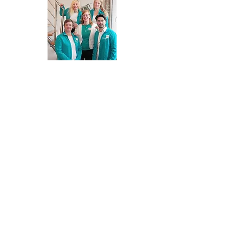
Folge uns
Kontakt
Comeback Coaching & Weiterbildung
Inh. M.A. Romana Schiller
Berliner Allee 146 I 13088 Berlin